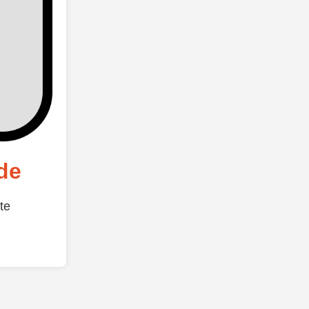
de
te