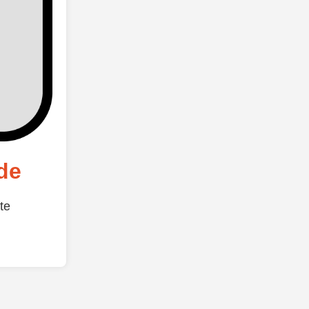
de
te