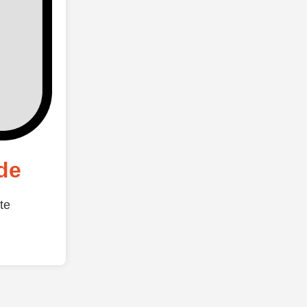
de
te