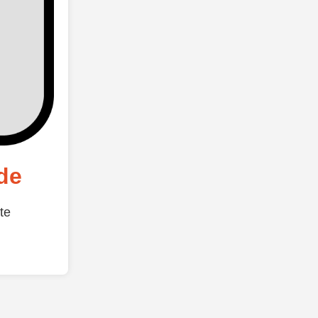
de
te