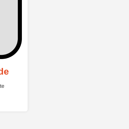
de
te