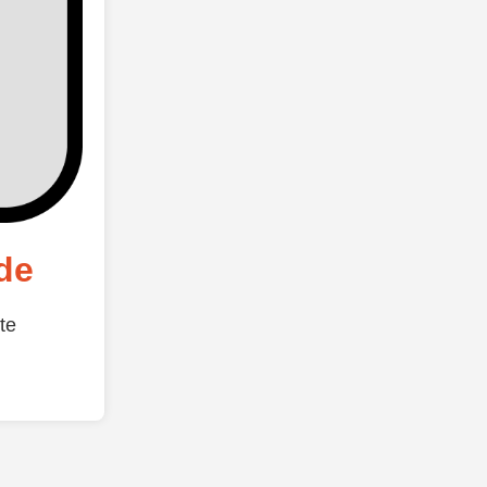
de
te