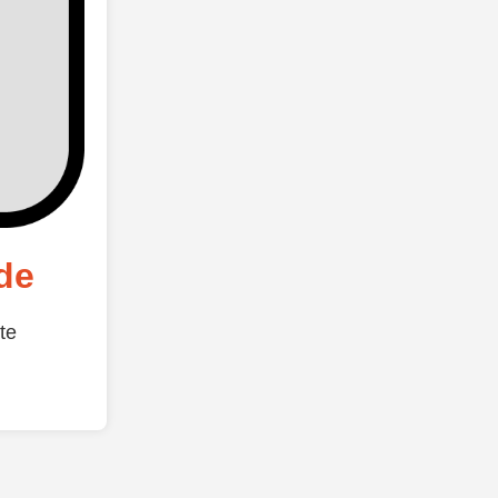
de
te