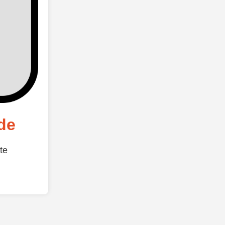
de
te