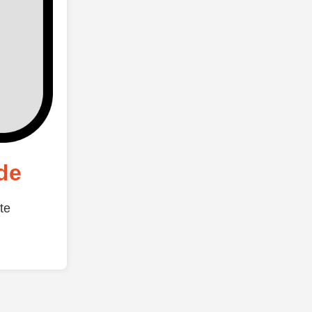
de
te