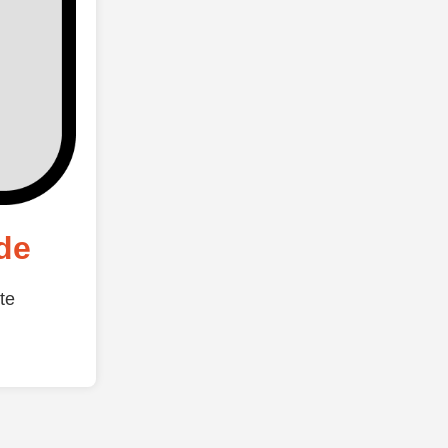
de
te