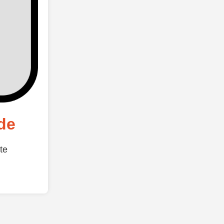
de
te