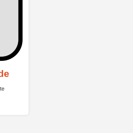
de
te