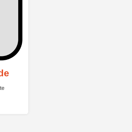
de
te