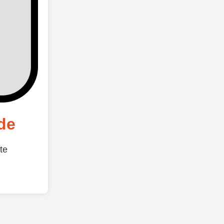
de
te