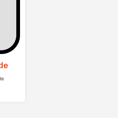
de
te