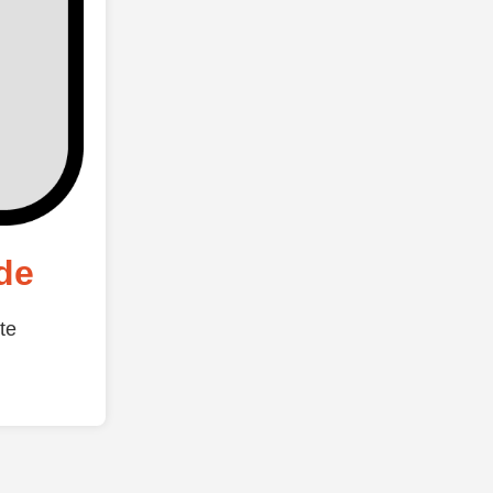
de
te