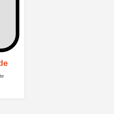
de
te